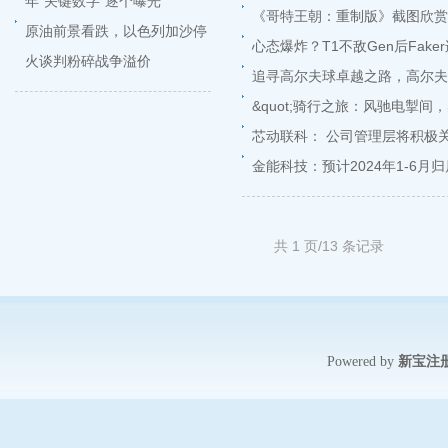
年“关键数字”逐个曝光
《哥特王朝：重制版》截图欣赏
原油前景看跌，以色列加沙停
心态爆炸？T1不敌Gen后Fak
火谈判粉碎战争溢价
追寻高尔夫球卓越之路，高尔夫
&quot;骑行之旅：风驰电掣间，
芯动联科： 公司管理层将积极
金能科技：预计2024年1-6月归
共 1 页/13 条记录
新宝注
Powered by