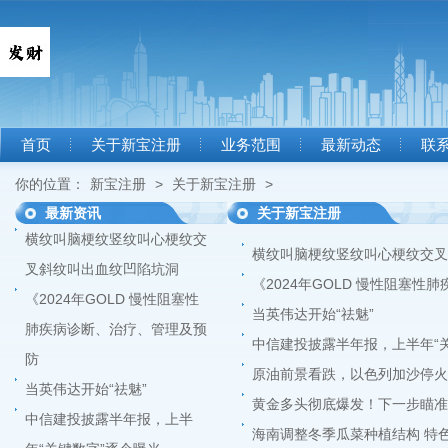
首页
关于新宝注册
业务范围
最新动态
联
你的位置：
新宝注册
>
关于新宝注册
>
最新资讯
关于新宝注册
横纹叫脑梗纹竖纹叫心梗纹交
横纹叫脑梗纹竖纹叫心梗纹交叉
叉斜纹叫出血纹凹陷坑洞
《2024年GOLD 慢性阻塞
《2024年GOLD 慢性阻塞性
当英伟达开始“祛魅”
肺疾病诊断、治疗、管理及预
中信建投披露半年报，上半年“
防
原油前景看跌，以色列加沙停火
当英伟达开始“祛魅”
黄金多头彻底爆发！下一步瞄准2
中信建投披露半年报，上半
海南调整冬季瓜菜种植结构 特色