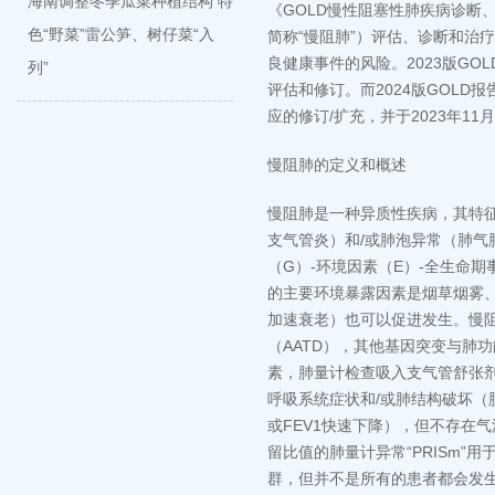
海南调整冬季瓜菜种植结构 特
《GOLD慢性阻塞性肺疾病诊断
色“野菜”雷公笋、树仔菜“入
简称“慢阻肺”）评估、诊断和治
良健康事件的风险。2023版G
列”
评估和修订。而2024版GOLD
应的修订/扩充，并于2023年11
慢阻肺的定义和概述
慢阻肺是一种异质性疾病，其特
支气管炎）和/或肺泡异常（肺
（G）-环境因素（E）-全生命期
的主要环境暴露因素是烟草烟雾
加速衰老）也可以促进发生。慢阻
（AATD），其他基因突变与肺
素，肺量计检查吸入支气管舒张剂后
呼吸系统症状和/或肺结构破坏（
或FEV1快速下降），但不存在气流
留比值的肺量计异常“PRISm
群，但并不是所有的患者都会发