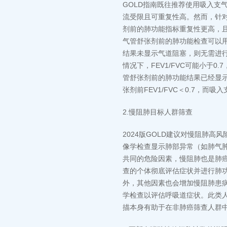
GOLD指南既往推荐使用吸入支
流受限且可重复性高。然而，针
剂前的肺功能指标重复性更高，且
气管舒张剂前的肺功能检查可以
结果未显示气道阻塞，则无需进
情况下，FEV1/FVC可能小于
管舒张剂前的肺功能结果已经显
张剂前FEV1/FVC＜0.7，而
2.慢阻肺目标人群筛查
2024版GOLD建议对慢阻肺高
像学检查显示肺部异常（如肺气
共同的危险因素，慢阻肺也是肺癌
查的个体彻底评估症状并进行肺
外，其他因素也会增加慢阻肺患
学检查以评估呼吸道症状。此类人
描本身有助于在非肺癌筛查人群