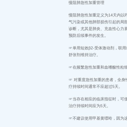
慢阻肺急性加重管理
慢阻肺急性加重定义为14天内以
气污染或其他肺部损伤引起的局
诊断，尤其是肺炎、充血性心力
预防后续事件的发生。
☞单用短效β2-受体激动剂，联
舒张剂维持治疗。
☞在频繁急性加重和血嗜酸性粒细
☞ 对重度急性加重的患者，全身
疗持续时间通常不应超过5天。
☞当存在相应的临床指征时，可
治疗持续时间应为5天。
☞不建议使用甲基黄嘌呤，因为