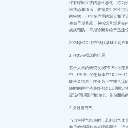
伴有呼吸症状的急性恶化，称为
病状态和预后，并需要针对性治
的疾病，但存在严重的漏诊和误
生命早期暴露，包括烟草烟雾在内
疾病预防、早期诊断并给予迅速
2024版GOLD在既往基础上对
1.PRISm概念的扩展
基于人群的研究发现PRISm的患病
中，PRISm的患病率在10.4%
能检查结果可转变为正常或气流阻塞
随时间的推移最终都会出现固定性
应该得到照护和治疗。目前面临
2.肺过度充气
当自主呼气结束时，若肺部气体
并导致慢阻肺患者呼吸困难、运