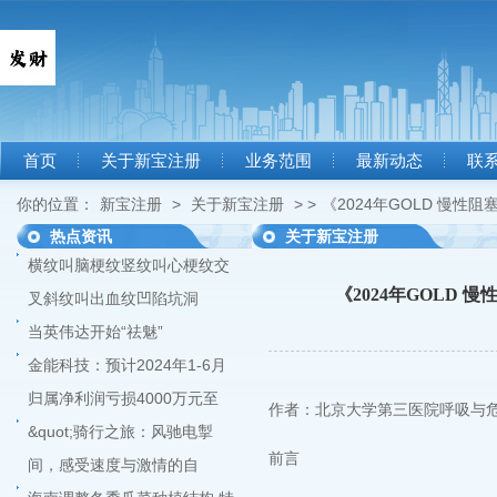
首页
关于新宝注册
业务范围
最新动态
联
你的位置：
新宝注册
>
关于新宝注册
> >
《2024年GOLD 慢
热点资讯
关于新宝注册
横纹叫脑梗纹竖纹叫心梗纹交
《2024年GOLD
叉斜纹叫出血纹凹陷坑洞
当英伟达开始“祛魅”
金能科技：预计2024年1-6月
归属净利润亏损4000万元至
作者：北京大学第三医院呼吸与危
&quot;骑行之旅：风驰电掣
前言
间，感受速度与激情的自