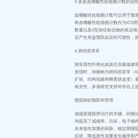
3.更新血嗜酸性粒细胞计数的说
血嗜酸性粒细胞计数可以用于预测
将血嗜酸性粒细胞计数作为ICS
数量以及II型炎症标志物的表达
后产生有益预防反应的可能性，因
4.肺间质异常
肺实质性纤维化或炎症在吸烟者和
发现时，则被称为肺间质异常（IL
扩张、结构扭曲和蜂窝状改变）更
相关性，多项研究支持对存在上
慢阻肺的预防和管理
戒烟是慢阻肺治疗的关键。药物
询提高了戒烟率。目前，电子烟
未来急性加重的风险，稳定期慢
症状，降低急性加重发生频率和