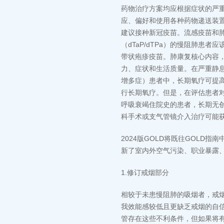
药物治疗方案均应根据症状的严
应、偏好和使用各种药物递送装
建议接种新冠疫苗。流感疫苗和肺
（dTaP/dTPa）的慢阻肺患
带状疱疹疫苗。肺康复核心内容
力、症状和生活质量。在严重静息慢性
增多症）患者中，长期氧疗可提
行长期氧疗。但是，在评估患者
呼吸衰竭住院史的患者，长期无
科手术或支气管镜介入治疗可能
2024版GOLD将既往GOL
新了室内外空气污染、职业暴露
1.修订戒烟部分
相较于未患慢阻肺的吸烟者，戒
我效能感较低且更缺乏戒烟的自
管存在这些不利条件，但如果将有