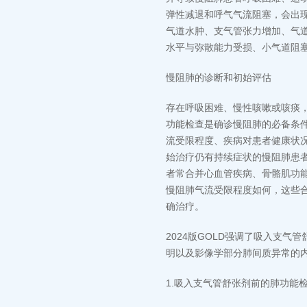
弹性减退和呼气气流阻塞，会出
气道水肿、支气管张力增加、气道
水平与弥散能力受损、小气道阻
慢阻肺的诊断和初始评估
存在呼吸困难、慢性咳嗽或咳痰
功能检查是确诊慢阻肺的必备条件。
流受限程度、疾病对患者健康状
始治疗仍有持续症状的慢阻肺患
者常合并心血管疾病、骨骼肌功
慢阻肺气流受限程度如何，这些
确治疗。
2024版GOLD强调了吸入支
明以及影像学部分肺间质异常的
1.吸入支气管舒张剂前的肺功能