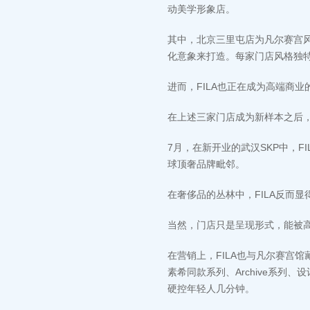
动美学形象店。
其中，北京三里屯店为凡尔赛宫风格
化意象来打造。每家门店风格独
进而，FILA也正在成为高端商业
在上述三家门店成为新样本之后，
7月，在新开业的武汉SKP中，FILA开
球顶奢品牌毗邻。
在奢侈品的丛林中，FILA反而
当然，门店只是呈现形式，能被高
在营销上，FILA也与凡尔赛宫馆藏
素希同款系列、Archive系列、设
硬控年轻人几分钟。