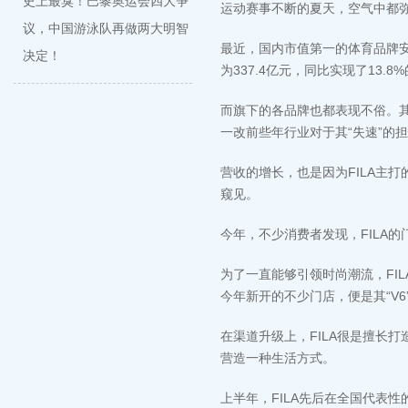
​史上最臭！巴黎奥运会四大争
运动赛事不断的夏天，空气中都
议，中国游泳队再做两大明智
最近，国内市值第一的体育品牌安
决定！
为337.4亿元，同比实现了13.8
而旗下的各品牌也都表现不俗。其
一改前些年行业对于其“失速”的担忧
营收的增长，也是因为FILA主打
窥见。
今年，不少消费者发现，FILA
为了一直能够引领时尚潮流，FI
今年新开的不少门店，便是其“V6
在渠道升级上，FILA很是擅长
营造一种生活方式。
上半年，FILA先后在全国代表