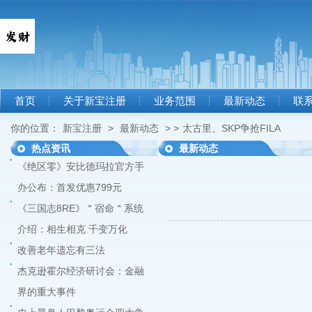
首页
关于新宝注册
业务范围
最新动态
联
你的位置：
新宝注册
>
最新动态
> >
太古里、SKP争抢FILA
热点资讯
最新动态
《绝区零》安比德玛拉官方手
办公布：首发优惠799元
《三国志8RE》＂宿命＂系统
介绍：相生相克 千变万化
改善老年遗忘有三法
杰克逊霍尔经济研讨会：金融
界的重大事件