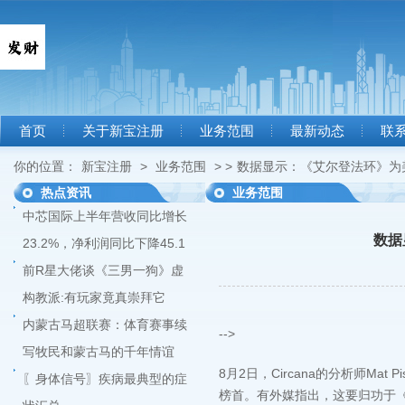
首页
关于新宝注册
业务范围
最新动态
联
你的位置：
新宝注册
>
业务范围
> >
数据显示：《艾尔登法环》为
热点资讯
业务范围
中芯国际上半年营收同比增长
数据
23.2%，净利润同比下降45.1
前R星大佬谈《三男一狗》虚
构教派:有玩家竟真崇拜它
内蒙古马超联赛：体育赛事续
-->
写牧民和蒙古马的千年情谊
8月2日，Circana的分析师Mat
〖身体信号〗疾病最典型的症
榜首。有外媒指出，这要归功于《