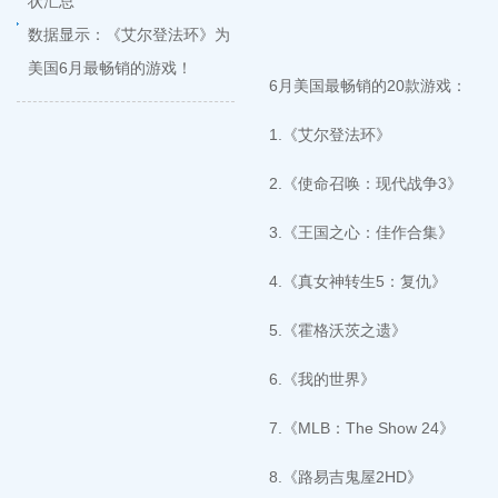
状汇总
数据显示：《艾尔登法环》为
美国6月最畅销的游戏！
6月美国最畅销的20款游戏：
1.《艾尔登法环》
2.《使命召唤：现代战争3》
3.《王国之心：佳作合集》
4.《真女神转生5：复仇》
5.《霍格沃茨之遗》
6.《我的世界》
7.《MLB：The Show 24》
8.《路易吉鬼屋2HD》